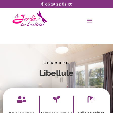
✆
06 15 22 82 30
CHAMBRE
Libellule



Salle de bain et